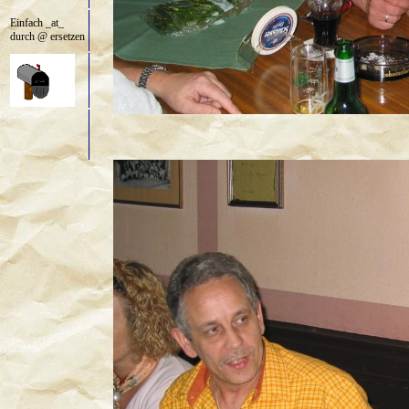
Einfach _at_
durch @ ersetzen