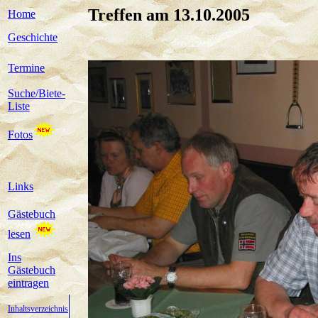
Treffen am 13.10.2005
Home
Geschichte
Termine
Suche/Biete-
Liste
Fotos
Links
Gästebuch
lesen
Ins
Gästebuch
eintragen
Inhaltsverzeichnis