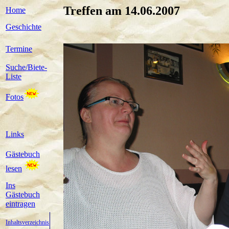
Treffen am 14.06.2007
Home
Geschichte
Termine
Suche/Biete-
Liste
Fotos
Links
Gästebuch
lesen
Ins
Gästebuch
eintragen
Inhaltsverzeichnis