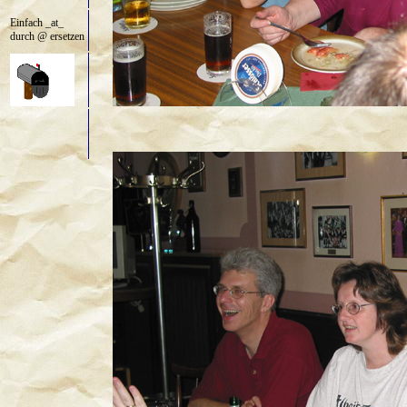
Einfach _at_
durch @ ersetzen