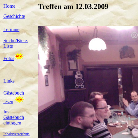
Treffen am 12.03.2009
Home
Geschichte
Termine
Suche/Biete-
Liste
Fotos
Links
Gästebuch
lesen
Ins
Gästebuch
eintragen
Inhaltsverzeichnis