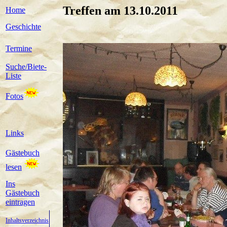
Treffen am 13.10.2011
Home
Geschichte
Termine
Suche/Biete-
Liste
Fotos
Links
Gästebuch
lesen
Ins
Gästebuch
eintragen
Inhaltsverzeichnis