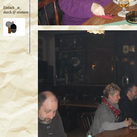
Einfach _at_
durch @ ersetzen