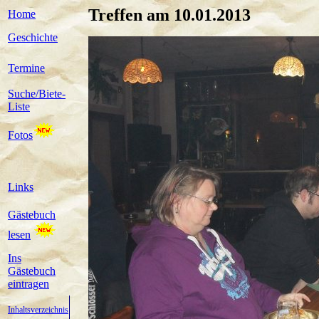
Treffen am 10.01.2013
Home
Geschichte
Termine
Suche/Biete-
Liste
Fotos
Links
Gästebuch
lesen
Ins
Gästebuch
eintragen
Inhaltsverzeichnis