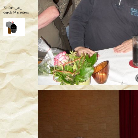
Einfach _at_
durch @ ersetzen