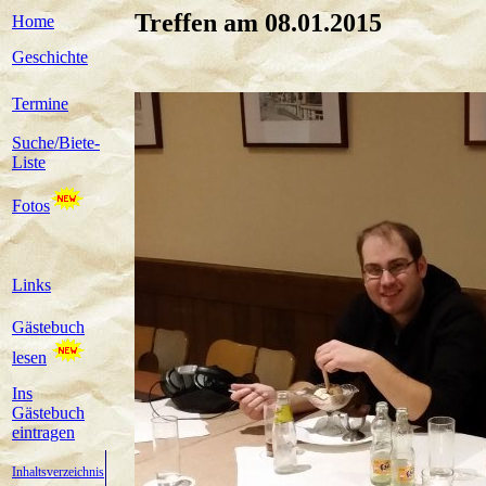
Treffen am 08.01.2015
Home
Geschichte
Termine
Suche/Biete-
Liste
Fotos
Links
Gästebuch
lesen
Ins
Gästebuch
eintragen
Inhaltsverzeichnis