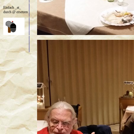
Einfach _at_
durch @ ersetzen