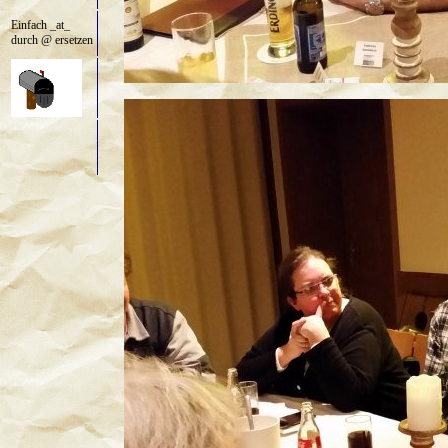
Einfach _at_
durch @ ersetzen