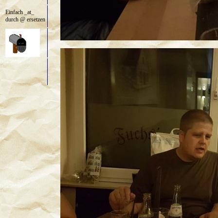
Einfach _at_
durch @ ersetzen