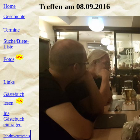
Treffen am 08.09.2016
Home
Geschichte
Termine
Suche/Biete-
Liste
Fotos
Links
Gästebuch
lesen
Ins
Gästebuch
eintragen
Inhaltsverzeichnis