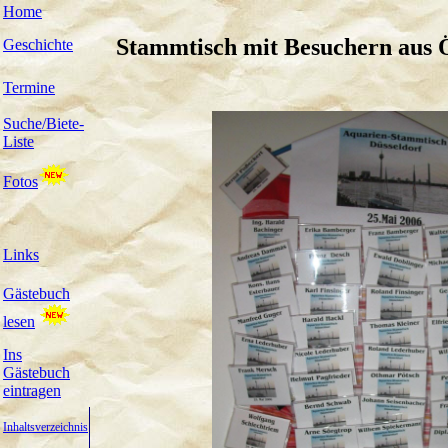
Home
Stammtisch mit Besuchern aus Ö
Geschichte
Termine
Suche/Biete-
Liste
Fotos
Links
Gästebuch
lesen
Ins
Gästebuch
eintragen
Inhaltsverzeichnis